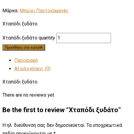
Μάρκα:
Μπρίκι Παντοκαφενές
Χταπόδι ξυδάτο.
Χταπόδι ξυδάτο quantity
Προσθήκη στο καλάθι
Περιγραφή
Αξιολογήσεις (0)
Χταπόδι ξυδάτο.
There are no reviews yet.
Be the first to review “Χταπόδι ξυδάτο”
Η ηλ. διεύθυνση σας δεν δημοσιεύεται.
Τα υποχρεωτικά
πεδία σημειώνονται με
*