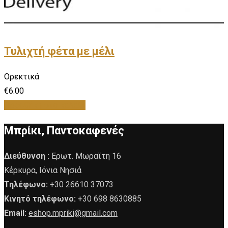
Τυλιχτή φέτα με μέλι
Ορεκτικά
€
6.00
Προσθήκη στο καλάθι
Μπρίκι, Παντοκαφενές
Διεύθυνση :
Ερωτ. Μωραϊτη 16
Κέρκυρα, Ιόνια Νησιά
Τηλέφωνο:
+30 26610 37073
Κινητό τηλέφωνο:
+30 698 8630885
Email:
eshop.mpriki@gmail.com