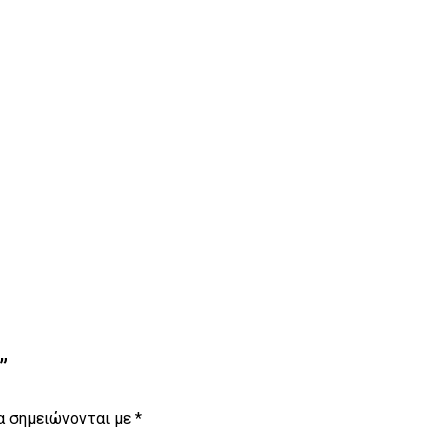
”
α σημειώνονται με
*