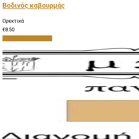
Βοδινός καβουρμάς
Ορεκτικά
€
8.50
Προσθήκη στο καλάθι