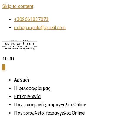
Skip to content
+302661037073
eshop.mpriki@gmail.com
€
0.00
0
Αρχική
Η φιλοσοφία μας
Επικοινωνία
Παντοκαφενές παραγγελία Online
Παντοπωλείο, παραγγελία Online