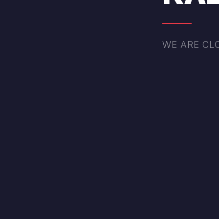
Γλυκύτητα
Σκέτος, Μέτριος, Μέτριος προς
Είδος ζάχαρης
Χωρίς Ζάχαρη, Λευκή, Καστανή, 
WE ARE CL
Σιρόπι με γεύσεις (+0.30€)
Βανίλια, Καραμέλα, Σοκολάτα, 
You may also like…