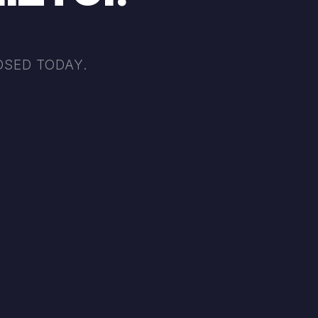
 γλυκό, Γλυκός, Πολύ γλυκός
Ζαχαρίνη, Στέβια, Σιρόπι Αγαύης
OSED TODAY.
Φουντούκι, Φράουλα, Χωρίς