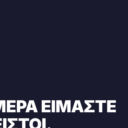
ΕΡΑ ΕΊΜΑΣΤΕ
ι Παντοκαφενές Κέρκυρα
ΙΣΤΟΊ.