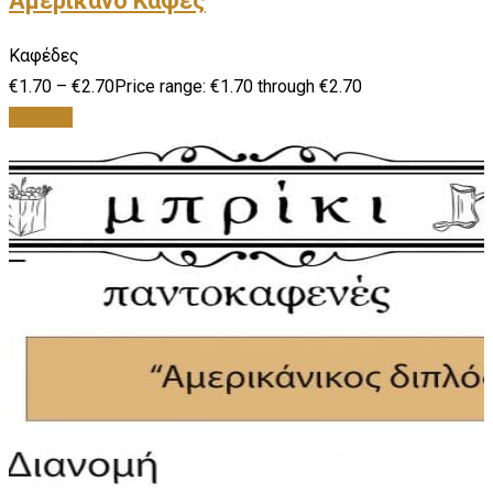
Αμερικάνο Καφές
Καφέδες
€
1.70
–
€
2.70
Price range: €1.70 through €2.70
Επιλογή