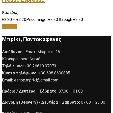
Καφέδες
€
2.20
–
€
3.20
Price range: €2.20 through €3.20
Επιλογή
Μπρίκι, Παντοκαφενές
Διεύθυνση :
Ερωτ. Μωραϊτη 16
Κέρκυρα, Ιόνια Νησιά
Τηλέφωνο:
+30 26610 37073
Κινητό τηλέφωνο:
+30 698 8630885
Email:
eshop.mpriki@gmail.com
Ωράριο /
Δευτέρα – Σάββατο:
07.00 – 01.00
Διανομή (Delivery) /
Δευτέρα – Σάββατο:
07.00 – 23.00