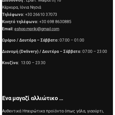
Διεύθυνση :
Ερωτ. Μωραϊτη 16
Κέρκυρα, Ιόνια Νησιά
Τηλέφωνο:
+30 26610 37073
Κινητό τηλέφωνο:
+30 698 8630885
Email:
eshop.mpriki@gmail.com
Ωράριο /
Δευτέρα – Σάββατο:
07.00 – 01.00
Διανομή (Delivery) /
Δευτέρα – Σάββατο:
07.00 – 23.00
Κουζίνα:
13:00 – 23:30
Ένα μαγαζί αλλιώτικο …
Αυθεντικά Ηπειρώτικα προϊόντα όπως γάλα, γιαούρτι,