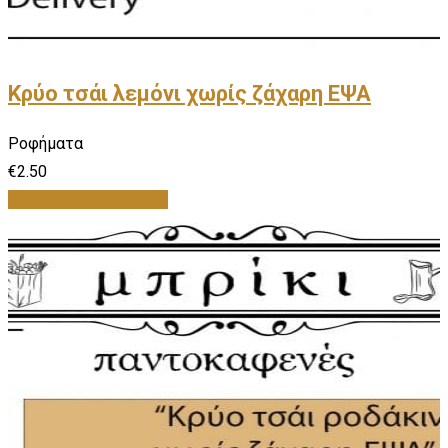
Κρύο τσάι λεμόνι χωρίς ζάχαρη ΕΨΑ
Ροφήματα
€
2.50
Προσθήκη στο καλάθι