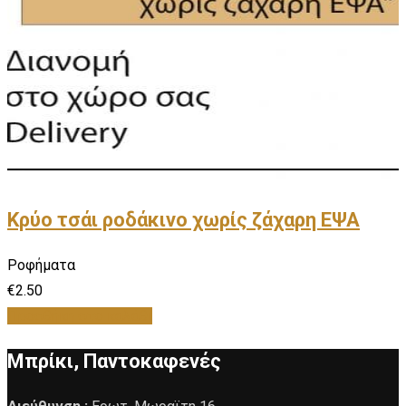
Κρύο τσάι ροδάκινο χωρίς ζάχαρη ΕΨΑ
Ροφήματα
€
2.50
Προσθήκη στο καλάθι
Μπρίκι, Παντοκαφενές