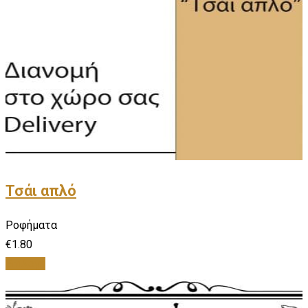
Τσάι απλό
Ροφήματα
€
1.80
Επιλογή