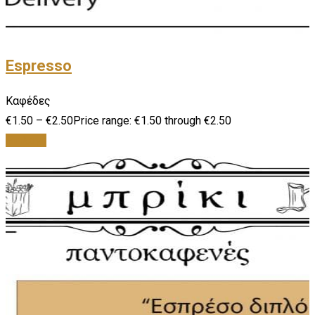
Espresso
Καφέδες
€
1.50
–
€
2.50
Price range: €1.50 through €2.50
Επιλογή