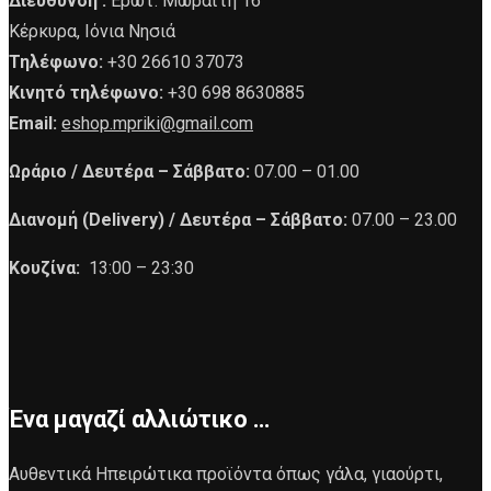
Διεύθυνση :
Ερωτ. Μωραϊτη 16
Κέρκυρα, Ιόνια Νησιά
Τηλέφωνο:
+30 26610 37073
Κινητό τηλέφωνο:
+30 698 8630885
Email:
eshop.mpriki@gmail.com
Ωράριο /
Δευτέρα – Σάββατο:
07.00 – 01.00
Διανομή (Delivery) /
Δευτέρα – Σάββατο:
07.00 – 23.00
Κουζίνα:
13:00 – 23:30
Ένα μαγαζί αλλιώτικο …
Αυθεντικά Ηπειρώτικα προϊόντα όπως γάλα, γιαούρτι,