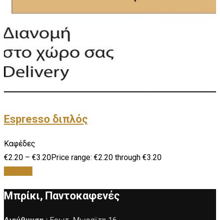
Espresso διπλός
Καφέδες
€
2.20
–
€
3.20
Price range: €2.20 through €3.20
Επιλογή
Μπρίκι, Παντοκαφενές