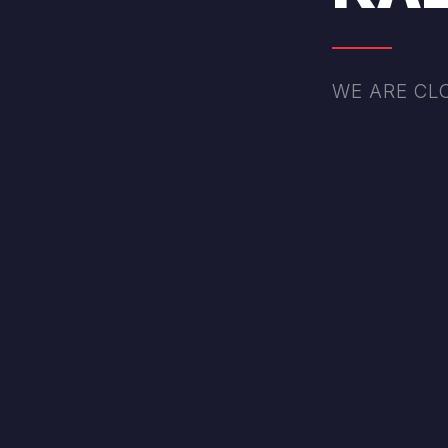
WE ARE CL
Λουκάνικο μερίδα Πιπεράτο
Κρεατικά