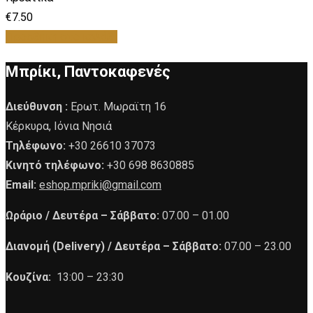
€
7.50
Προσθήκη στο καλάθι
Μπρίκι, Παντοκαφενές
Διεύθυνση :
Ερωτ. Μωραϊτη 16
Κέρκυρα, Ιόνια Νησιά
Τηλέφωνο:
+30 26610 37073
Κινητό τηλέφωνο:
+30 698 8630885
Email:
eshop.mpriki@gmail.com
Ωράριο /
Δευτέρα – Σάββατο:
07.00 – 01.00
Διανομή (Delivery) /
Δευτέρα – Σάββατο:
07.00 – 23.00
Κουζίνα:
13:00 – 23:30