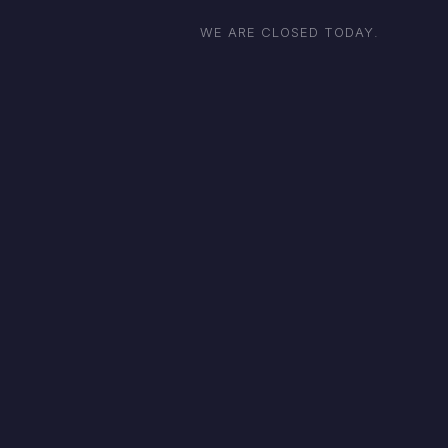
WE ARE CLOSED TODAY.
Φυσικός χυμός πορτοκάλι
Φυσικοί χυμοί
€
2.50
Διαβάστε περισσότερα