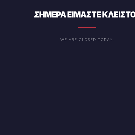
ΣΉΜΕΡΑ ΕΊΜΑΣΤΕ ΚΛΕΙΣΤΟ
WE ARE CLOSED TODAY.
Μπάρα δημητριακών κακάο
Μπάρες Δημητριακών - Βιολογικής Καλλιέργειας
€
2.00
Διαβάστε περισσότερα
Μπρίκι, Παντοκαφενές
Διεύθυνση :
Ερωτ. Μωραϊτη 16