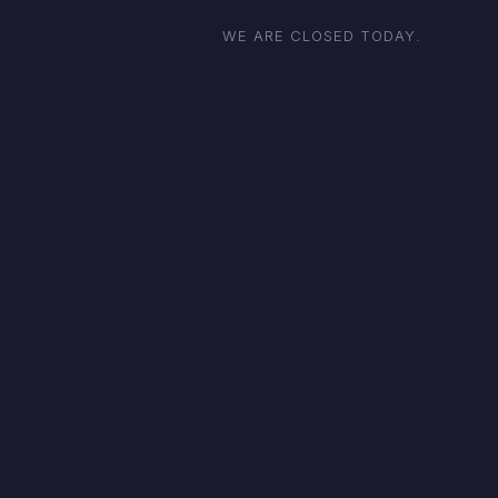
WE ARE CLOSED TODAY.
Κρουασάν βουτύρου
Χειροποίητες Πίτες & Κρουασάν
€
2.00
Διαβάστε περισσότερα