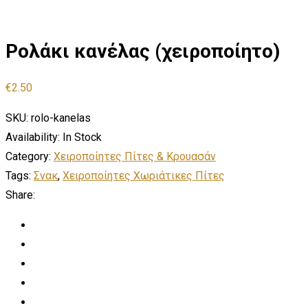
Ρολάκι κανέλας (χειροποίητο)
€
2.50
SKU:
rolo-kanelas
Availability:
In Stock
Category:
Χειροποίητες Πίτες & Κρουασάν
Tags:
Σνακ
,
Χειροποίητες Χωριάτικες Πίτες
Share: