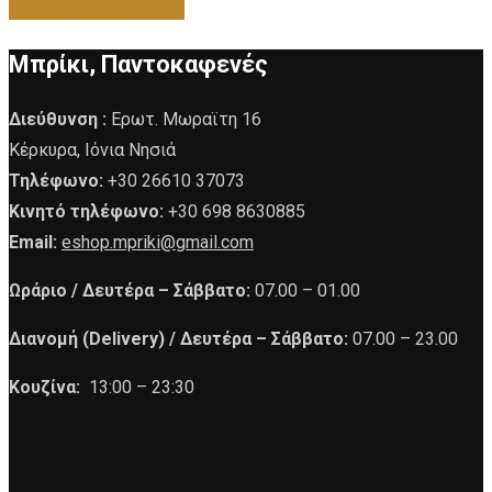
Προσθήκη στο καλάθι
Μπρίκι, Παντοκαφενές
Διεύθυνση :
Ερωτ. Μωραϊτη 16
Κέρκυρα, Ιόνια Νησιά
Τηλέφωνο:
+30 26610 37073
Κινητό τηλέφωνο:
+30 698 8630885
Email:
eshop.mpriki@gmail.com
Ωράριο /
Δευτέρα – Σάββατο:
07.00 – 01.00
Διανομή (Delivery) /
Δευτέρα – Σάββατο:
07.00 – 23.00
Κουζίνα:
13:00 – 23:30